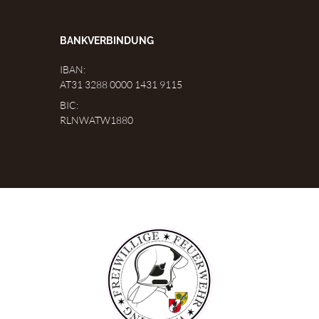
BANKVERBINDUNG
IBAN:
AT31 3288 0000 1431 9115
BIC:
RLNWATW1880